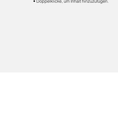
• Doppelklicke, um Inhalt hinzuzufügen.
Adresse
Danziger Allee 118
65239 Hochheim am Mai
(
)
Headquarter