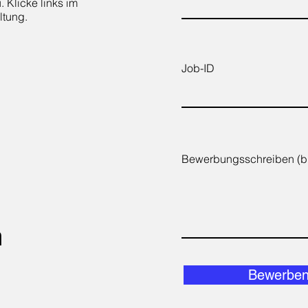
. Klicke links im
ltung.
Job-ID
Bewerbungsschreiben (bi
n
Bewerbe