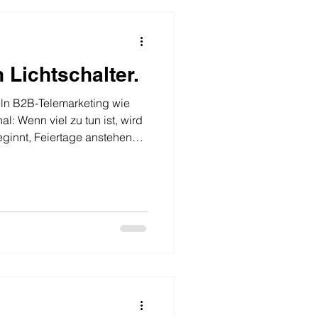
n Lichtschalter.
ln B2B-Telemarketing wie
al: Wenn viel zu tun ist, wird
eginnt, Feiertage anstehen
ads“ vorhanden sind, wird
 langfristig einer der größten
eller Vertrieb funktioniert
lgreiche Neukundengewinnung
g und konsequentem Follow-
espräch und