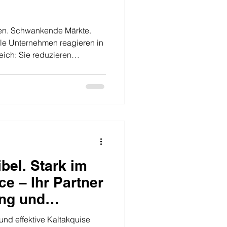
ten. Schwankende Märkte.
le Unternehmen reagieren in
eich: Sie reduzieren
 Neukundenakquise und
 Genau das ist oft der größte
 still werden, entsteht Raum
bleiben. Raum für
potenzielle Kunden zugehen,
räsent bleiben. Gerade jetzt
ibel. Stark im
ce – Ihr Partner
ing und
 ganz
und effektive Kaltakquise