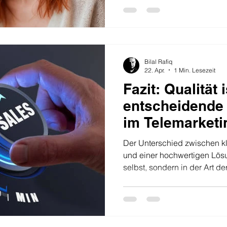
skriptbasiert Individuell, st
Zielsetzung Hohe Kontaktzah
nachhaltige Abschlüsse Umg
Klasse Jede Adresse wird als
behandelt Branchenverständn
Bilal Rafiq
Branchen-Know-how
22. Apr.
1 Min. Lesezeit
Fazit: Qualität 
entscheidende 
im Telemarketi
Der Unterschied zwischen k
und einer hochwertigen Lösun
selbst, sondern in der Art 
die auf Qualität setzen, profi
besseren Ergebnissen, stä
und einem professionellen Ma
Solutions e.K. steht genau fü