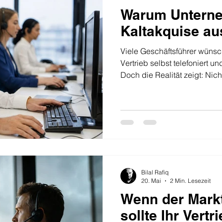
Warum Unterne
Kaltakquise au
Viele Geschäftsführer wünsc
Vertrieb selbst telefoniert 
Doch die Realität zeigt: Nich
automatisch stark in der Kal
ist die Königsdisziplin im Ve
jeden Ansprechpartner sofor
direkt Bedarf. Es braucht G
und vor allem Zeit, um aus e
echten Interessenten zu ent
Bilal Rafiq
20. Mai
2 Min. Lesezeit
Wenn der Markt 
sollte Ihr Vertr