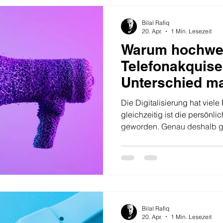
Telemarketing nicht als Mas
sondern als strategisches Ve
Bilal Rafiq
20. Apr.
1 Min. Lesezeit
Warum hochwer
Telefonakquise
Unterschied m
Die Digitalisierung hat viele
gleichzeitig ist die persönl
geworden. Genau deshalb ge
Bedeutung. Ein professionel
kann in wenigen Minuten meh
Mails oder automatisierte K
direkten Austausch, sponta
Vertrauen. Erfolgreiche Tele
dadurch aus, dass sie indivi
Bilal Rafiq
20. Apr.
1 Min. Lesezeit