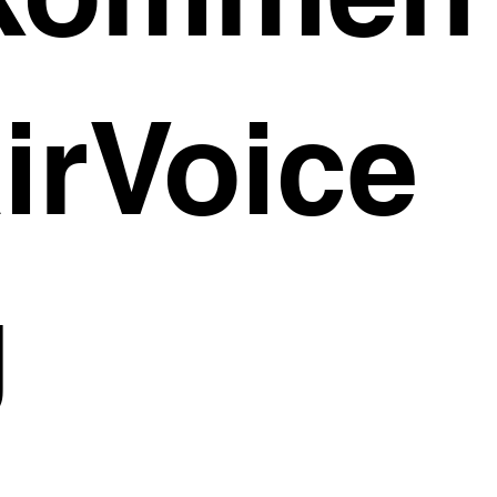
irVoice
g