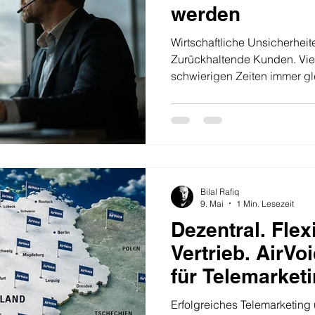
werden
Wirtschaftliche Unsicherhei
Zurückhaltende Kunden. Vie
schwierigen Zeiten immer gl
Marketingbudgets, stoppen
fahren den Vertrieb herunter.
Fehler. Denn während andere
für diejenigen, die sichtbar 
Unternehmen, die aktiv auf 
Beziehungen aufbauen und p
Bilal Rafiq
entsche
9. Mai
1 Min. Lesezeit
Dezentral. Flex
Vertrieb. AirVoi
für Telemarket
Kaltakquise in
Erfolgreiches Telemarketing 