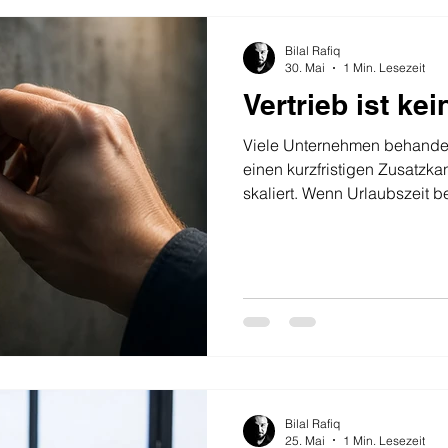
Bilal Rafiq
30. Mai
1 Min. Lesezeit
Vertrieb ist kei
Viele Unternehmen behande
einen kurzfristigen Zusatzkan
skaliert. Wenn Urlaubszeit b
oder vermeintlich „genug Le
pausiert. Genau hier entsteht
Fehler im Vertrieb. Profession
nicht auf Knopfdruck. Erfo
lebt von Kontinuität, Timin
up. Jeder Kontakt, jedes G
Bilal Rafiq
25. Mai
1 Min. Lesezeit