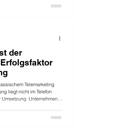
rategisch, auf Augenhöhe
len Qualifizierte Leads &
ang mit Daten Masse statt
 wertvoller Kontakt
is Oft gering Tiefes
ist der
Erfolgsfaktor
ng
lassischem Telemarketing
g liegt nicht im Telefon
der Umsetzung. Unternehmen,
tieren langfristig von
rkeren Kundenbeziehungen
rkenauftritt. AirVoice Sales
r diesen Ansatz. Hier wird