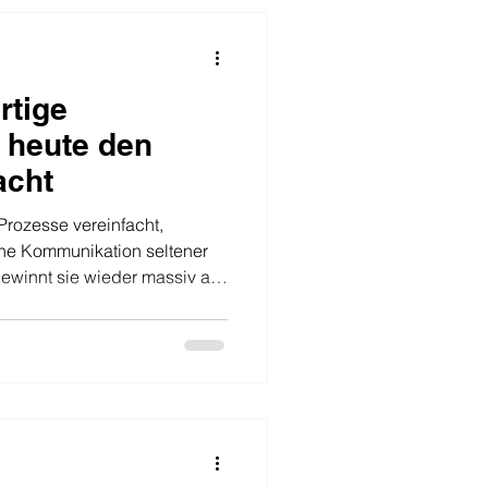
senprozess verstanden,
rtriebsinstrument mit echte
tige
 heute den
acht
 Prozesse vereinfacht,
iche Kommunikation seltener
winnt sie wieder massiv an
l geführtes Telefongespräch
r bewirken als zahlreiche E-
ampagnen. Es ermöglicht
ne Reaktionen und echtes
fonakquise zeichnet sich
duell, relevant und überze