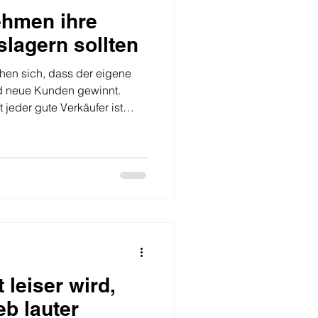
hmen ihre
slagern sollten
hen sich, dass der eigene
und neue Kunden gewinnt.
t jeder gute Verkäufer ist
takquise. Denn Kaltakquise
rtrieb. Man erreicht nicht
t. Nicht jeder Kunde hat
eduld, Erfahrung, Konsequenz
iner kalten Adresse einen
wickeln. Genau hie
leiser wird,
ieb lauter