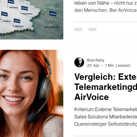
Deutschland
leben von Nähe – nicht nur 
den Menschen. Bei AirVoice 
dezentrale Struktur, die es u
Deutschland und darüber hina
Deutschland – für Sie im Ein
Telemarketer sind in allen R
– von den großen Metropolen
und ländlichen Gebieten. Di
Bilal Rafiq
22. Apr.
1 Min. Lesezeit
Vergleich: Ext
Telemarketingdi
AirVoice
Kriterium Externe Telemarketingdie
Sales Solutions Mitarbeiters
Quereinsteiger Selbstständ
Vertriebsexperten Gesprächsq