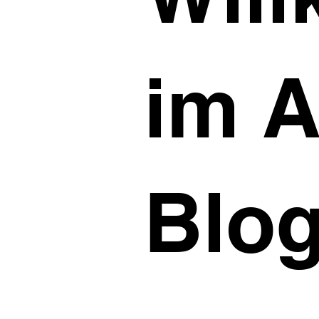
im A
Blo